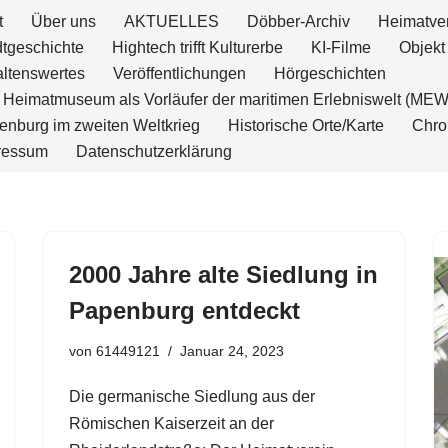
t
Über uns
AKTUELLES
Döbber-Archiv
Heimatve
dtgeschichte
Hightech trifft Kulturerbe
KI-Filme
Objekt
altenswertes
Veröffentlichungen
Hörgeschichten
 Heimatmuseum als Vorläufer der maritimen Erlebniswelt (MEW
enburg im zweiten Weltkrieg
Historische Orte/Karte
Chro
ressum
Datenschutzerklärung
2000 Jahre alte Siedlung in
Papenburg entdeckt
von
61449121
Januar 24, 2023
Die germanische Siedlung aus der
Römischen Kaiserzeit an der