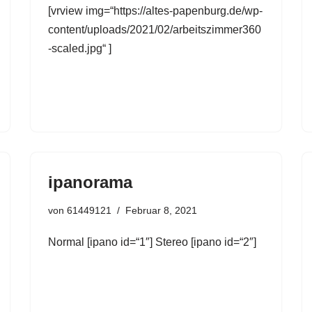
[vrview img=“https://altes-papenburg.de/wp-
content/uploads/2021/02/arbeitszimmer360
-scaled.jpg“ ]
ipanorama
von
61449121
Februar 8, 2021
Normal [ipano id=“1″] Stereo [ipano id=“2″]