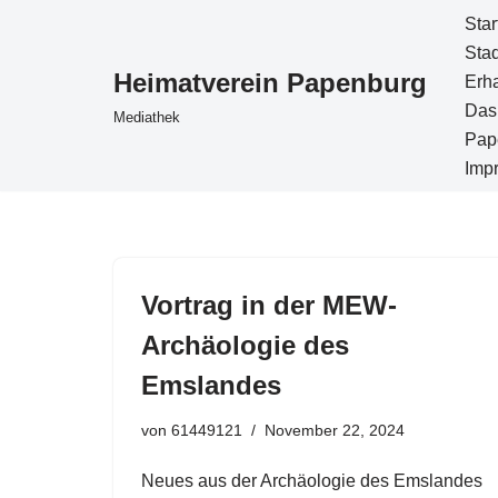
Star
Sta
Zum
Heimatverein Papenburg
Erh
Inhalt
Das
Mediathek
springen
Pap
Imp
Vortrag in der MEW-
Archäologie des
Emslandes
von
61449121
November 22, 2024
Neues aus der Archäologie des Emslandes