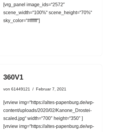
[vrg_panel image_ids=“2572″
scene_width=“100%“ scene_height=“70%“
sky_color=“#ffffff“]
360V1
von
61449121
Februar 7, 2021
[vrview img=“https://altes-papenburg.de/wp-
content/uploads/2020/02/Kanone_Drostei-
scaled.jpg“ width=“700″ height=“350″ ]
[vrview img=“https://altes-papenburg.de/wp-