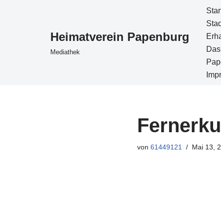
Star
Sta
Zum
Heimatverein Papenburg
Erh
Inhalt
Das
Mediathek
springen
Pap
Imp
Fernerk
von
61449121
Mai 13, 