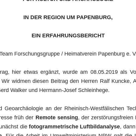
IN DER REGION UM PAPENBURG,
EIN ERFAHRUNGSBERICHT
Team Forschungsgruppe / Heimatverein Papenburg e. V
trag, hier etwas ergänzt, wurde am 08.05.2019 als Vo
 Wir widmen diesen Beitrag den Herren Ralf Kuncke, Al
erd Walker und Hermann-Josef Schleinhege.
d Geoarchäologie an der Rheinisch-Westfälischen Te
resse früh der
Remote sensing
, der zerstörungsfreie
zunächst die
fotogrammetrische Luftbildanalyse
, dann
n
. Für die Arbeit im Umweltministerium NRW galt die 