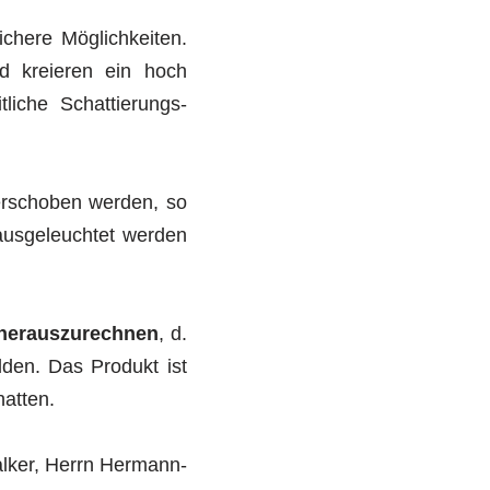
ichere Möglichkeiten.
d kreieren ein hoch
tliche Schattierungs-
verschoben werden, so
ausgeleuchtet werden
 herauszurechnen
, d.
lden. Das Produkt ist
hatten.
alker, Herrn Hermann-