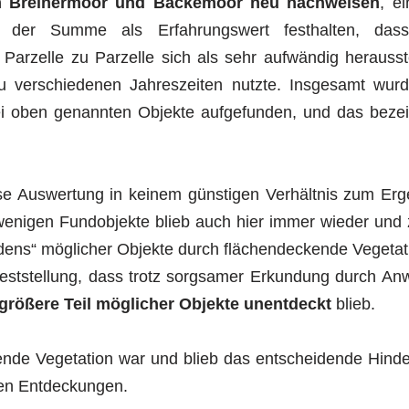
m Breinermoor und Backemoor neu nachweisen
, e
n der Summe als Erfahrungswert festhalten, da
arzelle zu Parzelle sich als sehr aufwändig herausst
 verschiedenen Jahreszeiten nutzte. Insgesamt wurde
ei oben genannten Objekte aufgefunden, und das beze
se Auswertung in keinem günstigen Verhältnis zum Erg
wenigen Fundobjekte blieb auch hier immer wieder und 
ens“ möglicher Objekte durch flächendeckende Vegetati
Feststellung, dass trotz sorgsamer Erkundung durch A
größere Teil möglicher Objekte unentdeckt
blieb.
kende Vegetation war und blieb das entscheidende Hind
ren Entdeckungen.