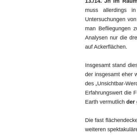
13./14. Jh im Rau
muss allerdings i
Untersuchungen von P
man Befliegungen zu
Analysen nur die dr
auf Ackerflächen.
Insgesamt stand die
der insgesamt eher 
des „Unsichtbar-Werd
Erfahrungswert die 
Earth vermutlich
der 
Die fast flächendec
weiteren spektakulä