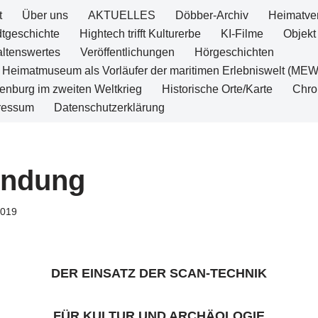
t
Über uns
AKTUELLES
Döbber-Archiv
Heimatve
dtgeschichte
Hightech trifft Kulturerbe
KI-Filme
Objekt
altenswertes
Veröffentlichungen
Hörgeschichten
 Heimatmuseum als Vorläufer der maritimen Erlebniswelt (MEW
enburg im zweiten Weltkrieg
Historische Orte/Karte
Chro
ressum
Datenschutzerklärung
undung
2019
DER EINSATZ DER SCAN-TECHNIK
FÜR KULTUR UND ARCHÄOLOGIE